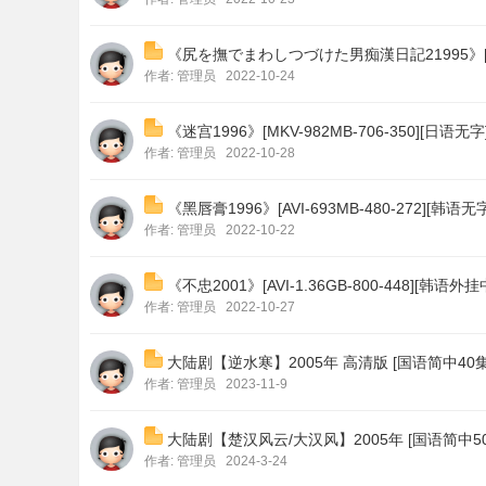
《尻を撫でまわしつづけた男痴漢日記21995》[MKV-
作者:
管理员
2022-10-24
《迷宫1996》[MKV-982MB-706-350][日语无字
作者:
管理员
2022-10-28
《黑唇膏1996》[AVI-693MB-480-272][韩语无
作者:
管理员
2022-10-22
《不忠2001》[AVI-1.36GB-800-448][韩语外
作者:
管理员
2022-10-27
大陆剧【逆水寒】2005年 高清版 [国语简中40集全原
作者:
管理员
2023-11-9
大陆剧【楚汉风云/大汉风】2005年 [国语简中50集全
作者:
管理员
2024-3-24