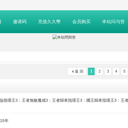
服
邀请码
充值久久幣
会员购买
本站问与答
返 回
1
2
3
4
5
再臨指環王3：王者無敵魔戒3：王者歸來指環王3：國王歸來指環王3：王者
15年