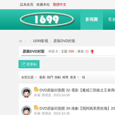
設為首頁
收藏本站
繁體中文
影视圈
客
1699影視
原裝DVD封面
原裝DVD封面
今日:
0
|
主題:
688
|
排名:
11
16
»
›
›
發新帖
全部主題
最新
熱門
熱帖
精華
更多
DVD原版封面图 32-電影【魔戒三部曲之王者
作者:
管理员
2022-10-30
DVD原版封面图 39-港劇【我阿媽系黑玫瑰】20
作者:
管理员
2022-10-30
99