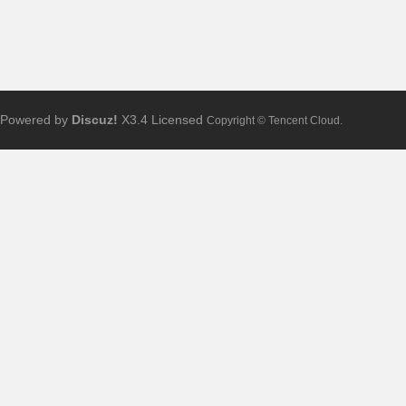
Powered by
Discuz!
X3.4
Licensed
Copyright © Tencent Cloud.