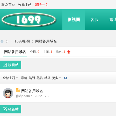
設為首頁
收藏本站
繁體中文
影视圈
客服
邀
1699影視
网站备用域名
网站备用域名
今日:
0
|
主題:
1
|
排名:
1
16
»
›
›
發新帖
全部主題
最新
熱門
熱帖
精華
更多
网站备用域名
作者:
admin
2022-12-2
發新帖
99