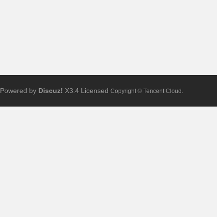
Powered by
Discuz!
X3.4
Licensed
Copyright © Tencent Cloud.