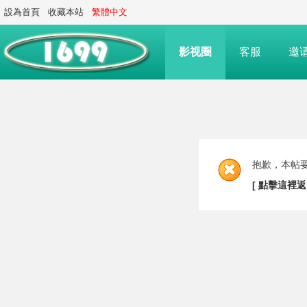
設為首頁
收藏本站
繁體中文
影视圈
客服
邀
抱歉，本帖要
[ 點擊這裡返