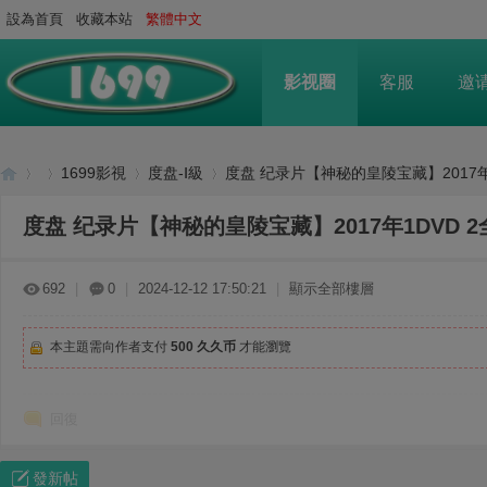
設為首頁
收藏本站
繁體中文
影视圈
客服
邀
1699影視
度盘-Ⅰ級
度盘 纪录片【神秘的皇陵宝藏】2017年1DV
度盘 纪录片【神秘的皇陵宝藏】2017年1DVD 2
16
»
›
›
›
692
|
0
|
2024-12-12 17:50:21
|
顯示全部樓層
本主題需向作者支付
500 久久币
才能瀏覽
回復
發新帖
99