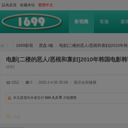
設為首頁
收藏本站
繁體中文
影视圈
客服
邀
1699影視
度盘-Ⅰ級
电影[二楼的恶人/恶棍和寡妇]2010年韩国
电影[二楼的恶人/恶棍和寡妇]2010年韩国电影韩语
鏈接]
16
»
›
›
›
1052
|
0
|
2025-2-4 05:30:09
|
顯示全部樓層
本主題需向作者支付
500 久久币
才能瀏覽
回復
99