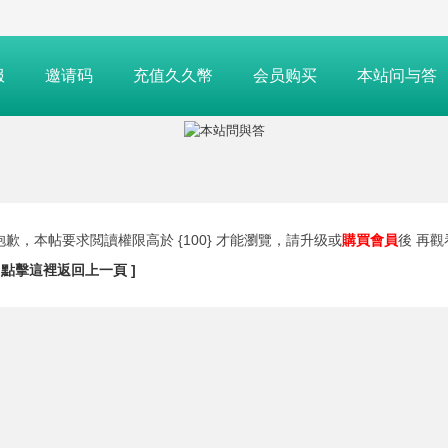
服
邀请码
充值久久幣
会员购买
本站问与答
抱歉，本帖要求閲讀權限高於 {100} 才能瀏覽，請升级或
購買會員
後 再
[ 點擊這裡返回上一頁 ]