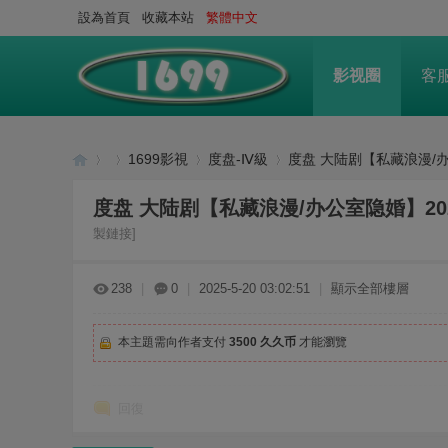
設為首頁
收藏本站
繁體中文
影视圈
客
1699影視
度盘-Ⅳ級
度盘 大陆剧【私藏浪漫/办公
度盘 大陆剧【私藏浪漫/办公室隐婚】2024年
製鏈接]
16
»
›
›
›
238
|
0
|
2025-5-20 03:02:51
|
顯示全部樓層
本主題需向作者支付
3500 久久币
才能瀏覽
回復
99