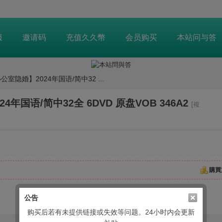
服
邀请码
充值久久幣
会员购买
本站问与答
室隐婚】2024年国语/简中32 ...
国语/简中32全 6DVD 原盘VOB 346A2
[複
購買
公告
购买后若有未提供链接或失效等问题。24小时内会更新