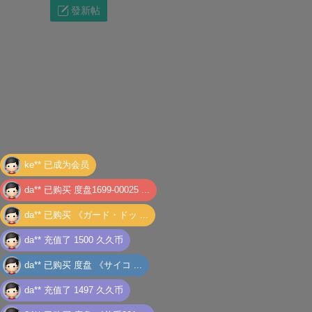
發新帖
影
ke** 已成为会员
da** 已购买
度盘1699-00025 ...
da** 已购买
《ガード・ドッ ...
da** 充值了 1500 久久币
da** 已购买
度盘 《サイコ ...
视
da** 充值了 1497 久久币
24** 已购买
度盘 《关系201 ...