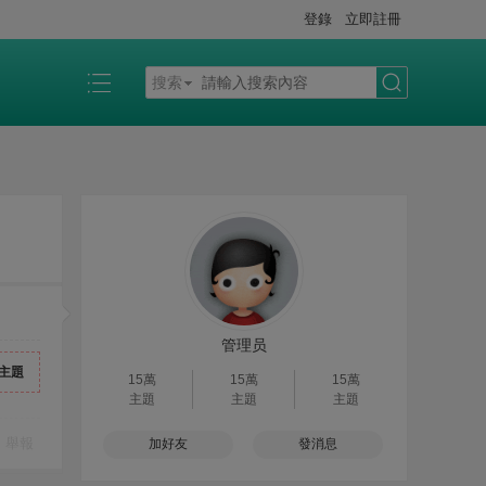
登錄
立即註冊
搜索
搜
索
管理员
主題
15萬
15萬
15萬
主題
主題
主題
舉報
加好友
發消息