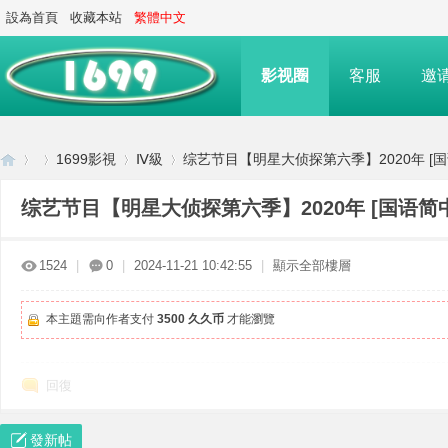
設為首頁
收藏本站
繁體中文
影视圈
客服
邀
1699影視
Ⅳ級
综艺节目【明星大侦探第六季】2020年 [国语简
综艺节目【明星大侦探第六季】2020年 [国语简中25原
16
»
›
›
›
1524
|
0
|
2024-11-21 10:42:55
|
顯示全部樓層
本主題需向作者支付
3500 久久币
才能瀏覽
回復
發新帖
99