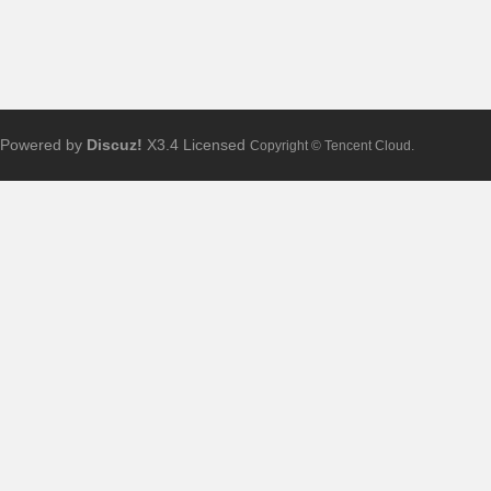
Powered by
Discuz!
X3.4
Licensed
Copyright © Tencent Cloud.